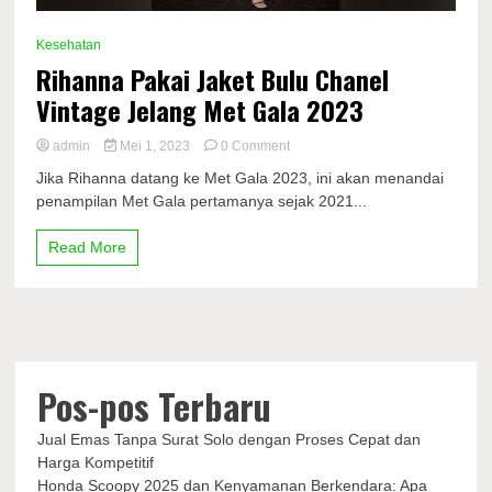
Kesehatan
Rihanna Pakai Jaket Bulu Chanel
Vintage Jelang Met Gala 2023
on
admin
Mei 1, 2023
0 Comment
Rihanna
Jika Rihanna datang ke Met Gala 2023, ini akan menandai
Pakai
penampilan Met Gala pertamanya sejak 2021...
Jaket
Bulu
Chanel
Read More
Vintage
Jelang
Met
Gala
2023
Pos-pos Terbaru
Jual Emas Tanpa Surat Solo dengan Proses Cepat dan
Harga Kompetitif
Honda Scoopy 2025 dan Kenyamanan Berkendara: Apa