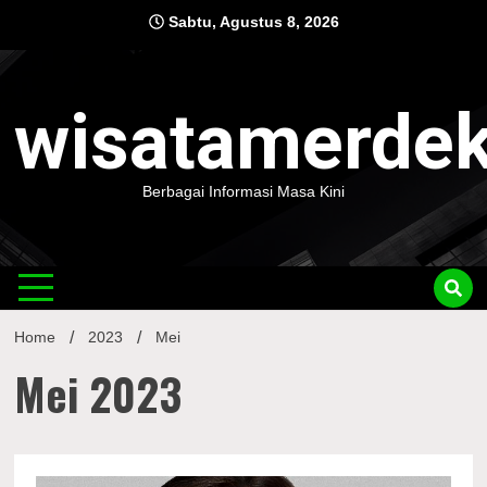
Skip
Sabtu, Agustus 8, 2026
to
content
wisatamerde
Berbagai Informasi Masa Kini
Home
2023
Mei
Mei 2023