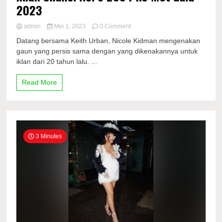
2023
on
admin
Mei 1, 2023
0 Comment
Nicole
Datang bersama Keith Urban, Nicole Kidman mengenakan
Kidman
gaun yang persis sama dengan yang dikenakannya untuk
Mengenakan
iklan dari 20 tahun lalu. ...
Gaun
di
Iklan
Read More
Chanel
No.
5
2004
ke
Met
3 Minutes
Gala
2023