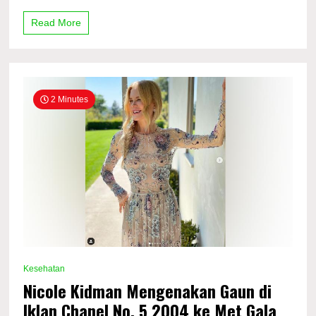
Terjadi
saat
Read More
Menopause
2 Minutes
Kesehatan
Nicole Kidman Mengenakan Gaun di
Iklan Chanel No. 5 2004 ke Met Gala