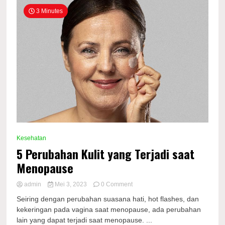
3 Minutes
Kesehatan
5 Perubahan Kulit yang Terjadi saat
Menopause
on
admin
Mei 3, 2023
0 Comment
5
Seiring dengan perubahan suasana hati, hot flashes, dan
Perubahan
kekeringan pada vagina saat menopause, ada perubahan
Kulit
lain yang dapat terjadi saat menopause. ...
yang