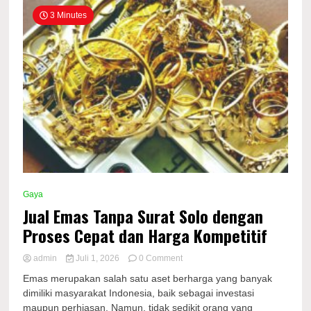
3 Minutes
Gaya
Jual Emas Tanpa Surat Solo dengan
Proses Cepat dan Harga Kompetitif
on
admin
Juli 1, 2026
0 Comment
Jual
Emas merupakan salah satu aset berharga yang banyak
Emas
dimiliki masyarakat Indonesia, baik sebagai investasi
Tanpa
maupun perhiasan. Namun, tidak sedikit orang yang
Surat