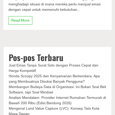
Solo
menghadapi situasi di mana mereka perlu menjual emas
dengan
dengan cepat untuk memenuhi kebutuhan...
Proses
Cepat
Read More
dan
Harga
Kompetitif
Pos-pos Terbaru
Jual Emas Tanpa Surat Solo dengan Proses Cepat dan
Harga Kompetitif
Honda Scoopy 2025 dan Kenyamanan Berkendara: Apa
yang Membuatnya Disukai Banyak Pengguna?
Membangun Budaya Data di Organisasi: Ini Bukan Soal Beli
Software, tapi Soal Mindset
Analisis Mendalam: Provider Internet Rumahan Termurah di
Bawah 200 Ribu (Edisi Bandung 2026)
Mengenal Land Value Capture (LVC): Konsep Tata Kota
Masa Depan