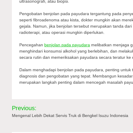
ultrasonografi, atau biopsi.
Pengobatan benjolan pada payudara tergantung pada penyeb
seperti fibroadenoma atau kista, dokter mungkin akan me
gejala. Namun, jika benjolan tersebut merupakan tanda dari
radioterapi, atau operasi mungkin diperlukan.
Pencegahan
benjolan pada payudara
melibatkan menjaga ga
menghindari konsumsi alkohol yang berlebihan, dan melakuk
secara rutin dan memeriksakan payudara secara teratur ke 
Dalam menghadapi benjolan pada payudara, penting untuk ti
diagnosis dan pengobatan yang tepat. Membangun kesadara
merupakan langkah penting dalam mencegah masalah payuda
Navigasi
Previous:
pos
Mengenal Lebih Dekat Servis Truk di Bengkel Isuzu Indonesia