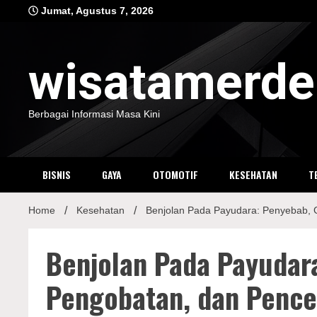
Skip
Jumat, Agustus 7, 2026
to
content
wisatamerd
Berbagai Informasi Masa Kini
BISNIS
GAYA
OTOMOTIF
KESEHATAN
T
Home
Kesehatan
Benjolan Pada Payudara: Penyebab, 
Benjolan Pada Payudara
Pengobatan, dan Penc