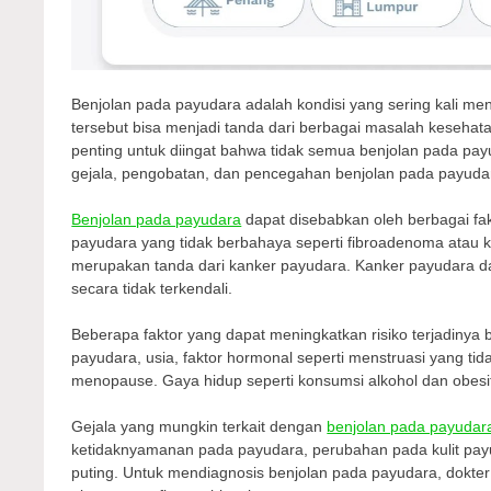
Benjolan pada payudara adalah kondisi yang sering kali men
tersebut bisa menjadi tanda dari berbagai masalah kesehata
penting untuk diingat bahwa tidak semua benjolan pada pay
gejala, pengobatan, dan pencegahan benjolan pada payudara
Benjolan pada payudara
dapat disebabkan oleh berbagai fak
payudara yang tidak berbahaya seperti fibroadenoma atau ki
merupakan tanda dari kanker payudara. Kanker payudara d
secara tidak terkendali.
Beberapa faktor yang dapat meningkatkan risiko terjadinya 
payudara, usia, faktor hormonal seperti menstruasi yang ti
menopause. Gaya hidup seperti konsumsi alkohol dan obesit
Gejala yang mungkin terkait dengan
benjolan pada payudar
ketidaknyamanan pada payudara, perubahan pada kulit payud
puting. Untuk mendiagnosis benjolan pada payudara, dokter