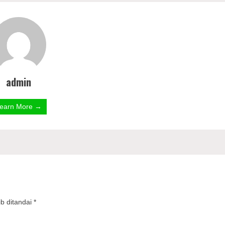
admin
earn More →
b ditandai
*