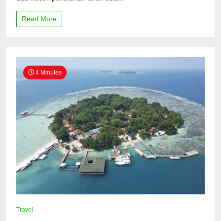
PAUD
Unggulan
Read More
di
Barat
Jakarta
4 Minutes
Travel