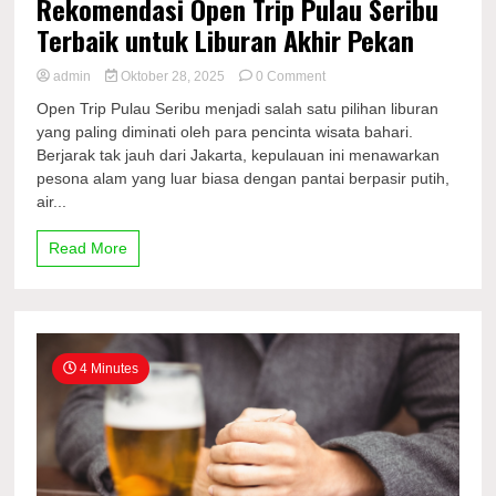
Rekomendasi Open Trip Pulau Seribu
Terbaik untuk Liburan Akhir Pekan
on
admin
Oktober 28, 2025
0 Comment
Rekomendasi
Open Trip Pulau Seribu menjadi salah satu pilihan liburan
Open
yang paling diminati oleh para pencinta wisata bahari.
Trip
Berjarak tak jauh dari Jakarta, kepulauan ini menawarkan
Pulau
Seribu
pesona alam yang luar biasa dengan pantai berpasir putih,
Terbaik
air...
untuk
Liburan
Read More
Akhir
Pekan
4 Minutes