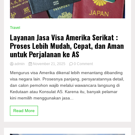
Travel
Layanan Jasa Visa Amerika Serikat :
Proses Lebih Mudah, Cepat, dan Aman
untuk Perjalanan ke AS
on
admin
November 21, 2025
0 Comment
Layanan
Mengurus visa Amerika dikenal lebih menantang dibanding
Jasa
visa negara lain. Prosesnya panjang, persyaratannya detail,
Visa
dan calon pemohon wajib melalui wawancara langsung di
Amerika
Serikat
Kedutaan atau Konsulat AS. Karena itu, banyak pelamar
:
kini memilih menggunakan jasa...
Proses
Lebih
Read More
Mudah,
Cepat,
dan
Aman
untuk