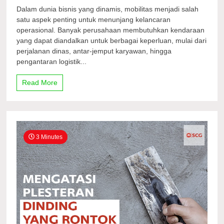
Butuh
Dalam dunia bisnis yang dinamis, mobilitas menjadi salah
Armada
satu aspek penting untuk menunjang kelancaran
Andal
operasional. Banyak perusahaan membutuhkan kendaraan
untuk
Operasional
yang dapat diandalkan untuk berbagai keperluan, mulai dari
Bisnis?
perjalanan dinas, antar-jemput karyawan, hingga
Ini
pengantaran logistik...
Solusi
Mobil
Read More
Travel
Profesional
untuk
Perusahaan
Anda
3 Minutes