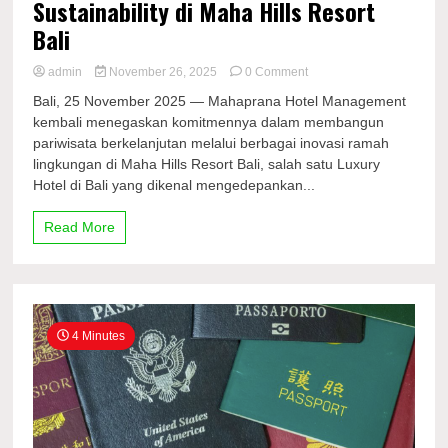
Sustainability di Maha Hills Resort
Bali
on
admin
November 26, 2025
0 Comment
Mahaprana
Bali, 25 November 2025 — Mahaprana Hotel Management
Hotel
kembali menegaskan komitmennya dalam membangun
Management
pariwisata berkelanjutan melalui berbagai inovasi ramah
Tegaskan
Komitmen
lingkungan di Maha Hills Resort Bali, salah satu Luxury
Eco
Hotel di Bali yang dikenal mengedepankan...
Sustainability
di
Read More
Maha
Hills
Resort
Bali
4 Minutes