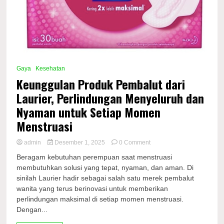
Gaya
Kesehatan
Keunggulan Produk Pembalut dari
Laurier, Perlindungan Menyeluruh dan
Nyaman untuk Setiap Momen
Menstruasi
on
admin
Desember 1, 2025
0 Comment
Keunggulan
Beragam kebutuhan perempuan saat menstruasi
Produk
membutuhkan solusi yang tepat, nyaman, dan aman. Di
Pembalut
sinilah Laurier hadir sebagai salah satu merek pembalut
dari
Laurier,
wanita yang terus berinovasi untuk memberikan
Perlindungan
perlindungan maksimal di setiap momen menstruasi.
Menyeluruh
Dengan...
dan
Nyaman