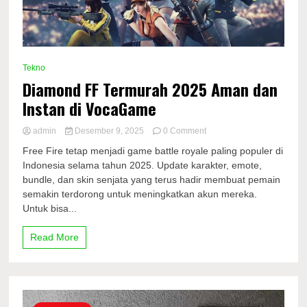
Tekno
Diamond FF Termurah 2025 Aman dan
Instan di VocaGame
on
admin
Desember 9, 2025
0 Comment
Diamond
Free Fire tetap menjadi game battle royale paling populer di
FF
Indonesia selama tahun 2025. Update karakter, emote,
Termurah
bundle, dan skin senjata yang terus hadir membuat pemain
2025
Aman
semakin terdorong untuk meningkatkan akun mereka.
dan
Untuk bisa...
Instan
di
Read More
VocaGame