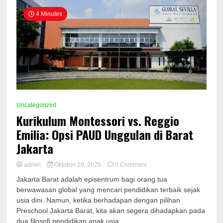
Perjalanan
4 Minutes
ke
AS
Uncategorized
Kurikulum Montessori vs. Reggio
Emilia: Opsi PAUD Unggulan di Barat
Jakarta
on
admin
Oktober 29, 2025
0 Comment
Kurikulum
Jakarta Barat adalah episentrum bagi orang tua
Montessori
berwawasan global yang mencari pendidikan terbaik sejak
vs.
usia dini. Namun, ketika berhadapan dengan pilihan
Reggio
Emilia:
Preschool Jakarta Barat, kita akan segera dihadapkan pada
Opsi
dua filosofi pendidikan anak usia...