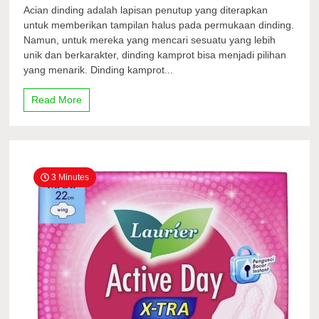
Kenali
Acian dinding adalah lapisan penutup yang diterapkan
Dinding
untuk memberikan tampilan halus pada permukaan dinding.
Kamprot,
Namun, untuk mereka yang mencari sesuatu yang lebih
Mulai
dari
unik dan berkarakter, dinding kamprot bisa menjadi pilihan
Kelebihan,
yang menarik. Dinding kamprot...
Kekurangan,
Hingga
Read More
Tips
Pengaplikasiannya
3 Minutes