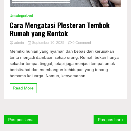
Uncategorized
Cara Mengatasi Plesteran Tembok
Rumah yang Rontok
on
admin
September 10, 2025
0 Comment
Cara
Memiliki hunian yang nyaman dan bebas dari kerusakan
Mengatasi
tentu menjadi dambaan setiap orang. Rumah bukan hanya
Plesteran
sekadar tempat tinggal, tetapi juga menjadi tempat untuk
Tembok
Rumah
beristirahat dan membangun kehidupan yang tenang
yang
bersama keluarga. Namun, kenyamanan...
Rontok
Read More
Navigasi
Pos-pos lama
Pos-pos baru