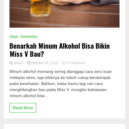
Gaya
Kesehatan
Benarkah Minum Alkohol Bisa Bikin
Miss V Bau?
on
admin
Oktober 25, 2025
0 Comment
Benarkah
Minum alkohol memang sering dianggap cara seru buat
Minum
melepas stres, tapi efeknya ke tubuh cukup berdampak
Alkohol
pada kesehatan. Bahkan, kalau kamu lagi cari cara
Bisa
Bikin
menghilangkan bau pada Miss V, mungkin kebiasaan
Miss
minum alkohol bisa...
V
Bau?
Read More