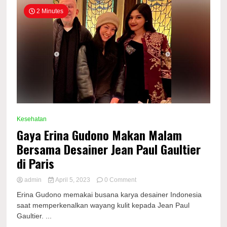
2 Minutes
Kesehatan
Gaya Erina Gudono Makan Malam
Bersama Desainer Jean Paul Gaultier
di Paris
on
admin
April 5, 2023
0 Comment
Gaya
Erina Gudono memakai busana karya desainer Indonesia
Erina
saat memperkenalkan wayang kulit kepada Jean Paul
Gudono
Gaultier. ...
Makan
Malam