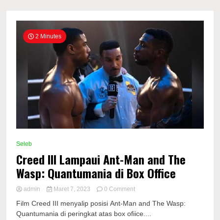
2 Minutes
Seleb
Creed III Lampaui Ant-Man and The
Wasp: Quantumania di Box Office
on
admin
Maret 7, 2023
0 Comment
Creed
Film Creed III menyalip posisi Ant-Man and The Wasp:
III
Quantumania di peringkat atas box ofiice....
Lampaui