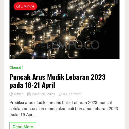
1 Minute
Otomotif
Puncak Arus Mudik Lebaran 2023
pada 18-21 April
on
admin
Maret 28, 2023
0 Comment
Puncak
Prediksi arus mudik dan aris balik Lebaran 2023 muncul
Arus
setelah ada usulan memajukan cuti bersama Lebaran 2023
Mudik
mulai 19 April....
Lebaran
2023
pada
Read More