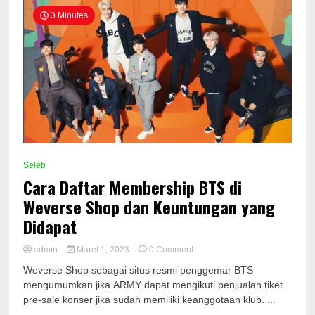
3 Minutes
Seleb
Cara Daftar Membership BTS di
Weverse Shop dan Keuntungan yang
Didapat
on
admin
Maret 1, 2023
0 Comment
Cara
Weverse Shop sebagai situs resmi penggemar BTS
Daftar
mengumumkan jika ARMY dapat mengikuti penjualan tiket
Membership
pre-sale konser jika sudah memiliki keanggotaan klub. ...
BTS
di