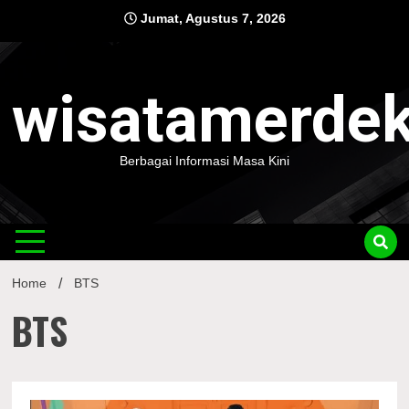
Skip
Jumat, Agustus 7, 2026
to
content
wisatamerde
Berbagai Informasi Masa Kini
Home
BTS
BTS