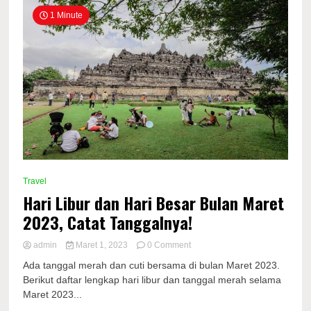
1 Minute
Travel
Hari Libur dan Hari Besar Bulan Maret
2023, Catat Tanggalnya!
on
admin
Maret 1, 2023
0 Comment
Hari
Ada tanggal merah dan cuti bersama di bulan Maret 2023.
Libur
Berikut daftar lengkap hari libur dan tanggal merah selama
dan
Maret 2023...
Hari
Besar