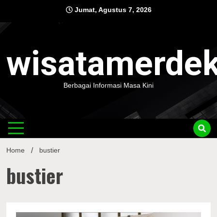
Skip
Jumat, Agustus 7, 2026
to
content
wisatamerde
Berbagai Informasi Masa Kini
Home
bustier
bustier