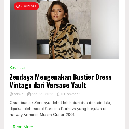
2 Minutes
Kesehatan
Zendaya Mengenakan Bustier Dress
Vintage dari Versace Vault
on
admin
April 29, 2023
0 Comment
Zendaya
Gaun bustier Zendaya debut lebih dari dua dekade lalu,
Mengenakan
dipakai oleh model Karolina Kurkova yang berjalan di
Bustier
runway Versace Musim Gugur 2001. ...
Dress
Vintage
dari
Read More