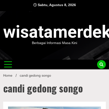
Skip
Sabtu, Agustus 8, 2026
to
content
wisatamerde
Berbagai Informasi Masa Kini
Home
candi gedong songo
candi gedong songo