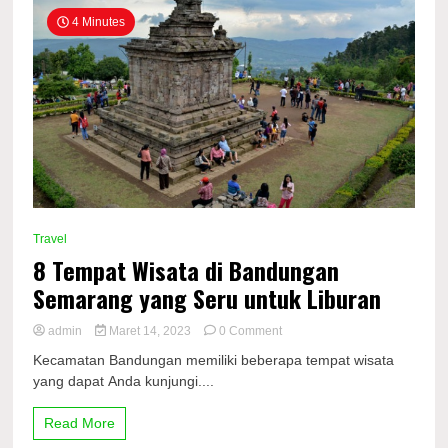
4 Minutes
Travel
8 Tempat Wisata di Bandungan
Semarang yang Seru untuk Liburan
on
admin
Maret 14, 2023
0 Comment
8
Kecamatan Bandungan memiliki beberapa tempat wisata
Tempat
yang dapat Anda kunjungi....
Wisata
di
Bandungan
Read More
Semarang