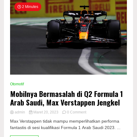
2 Minutes
Otomotif
Mobilnya Bermasalah di Q2 Formula 1
Arab Saudi, Max Verstappen Jengkel
on
admin
Maret 20, 2023
0 Comment
Mobilnya
Max Verstappen tidak mampu memperlihatkan performa
Bermasalah
fantastis di sesi kualifikasi Formula 1 Arab Saudi 2023. ...
di
Q2