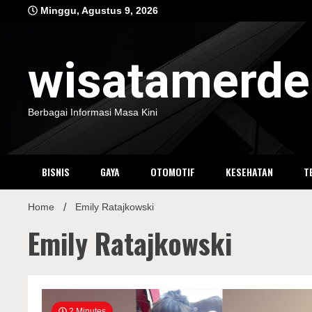
Skip
Minggu, Agustus 9, 2026
to
content
wisatamerd
Berbagai Informasi Masa Kini
BISNIS
GAYA
OTOMOTIF
KESEHATAN
T
Home
Emily Ratajkowski
Emily Ratajkowski
2 Minutes