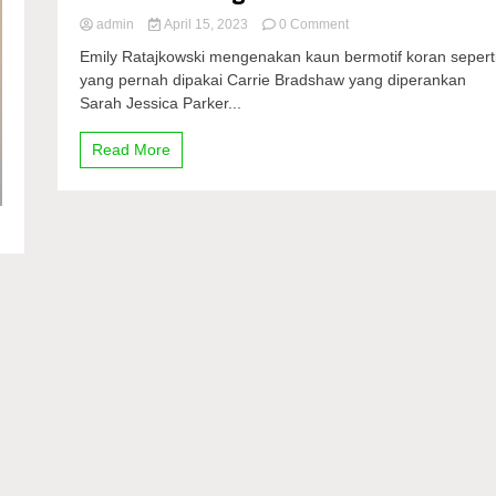
on
admin
April 15, 2023
0 Comment
Emily
Emily Ratajkowski mengenakan kaun bermotif koran sepert
Ratajkowski
yang pernah dipakai Carrie Bradshaw yang diperankan
Tiru
Sarah Jessica Parker...
Gaya
Carrie
Bradshaw
Read More
dengan
Gaun
Koran
Ikonik