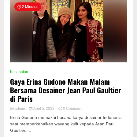
2 Minutes
Kesehatan
Gaya Erina Gudono Makan Malam
Bersama Desainer Jean Paul Gaultier
di Paris
on
admin
April 5, 2023
0 Comment
Gaya
Erina Gudono memakai busana karya desainer Indonesia
Erina
saat memperkenalkan wayang kulit kepada Jean Paul
Gudono
Gaultier. ...
Makan
Malam