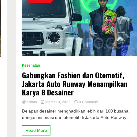
Kesehatan
Gabungkan Fashion dan Otomotif,
Jakarta Auto Runway Menampilkan
Karya 8 Desainer
on
admin
Maret 18, 2023
0 Comment
Gabungkan
Delapan desainer menghadirkan lebih dari 100 busana
Fashion
dengan inspirasi dari otomotif di Jakarta Auto Runway....
dan
Otomotif,
Jakarta
Read More
Auto