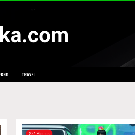
eka.com
EKNO
TRAVEL
India
2 Minutes