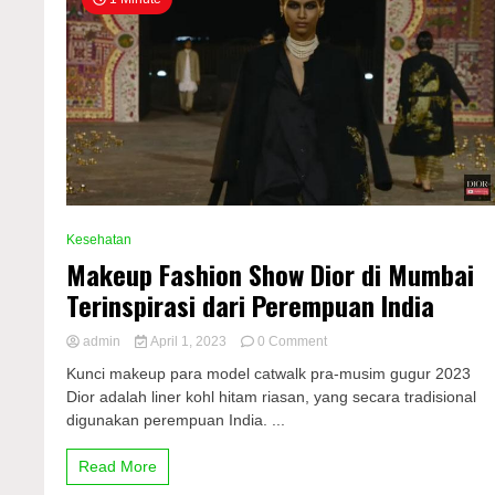
Kesehatan
Makeup Fashion Show Dior di Mumbai
Terinspirasi dari Perempuan India
on
admin
April 1, 2023
0 Comment
Makeup
Kunci makeup para model catwalk pra-musim gugur 2023
Fashion
Dior adalah liner kohl hitam riasan, yang secara tradisional
Show
digunakan perempuan India. ...
Dior
di
Mumbai
Read More
Terinspirasi