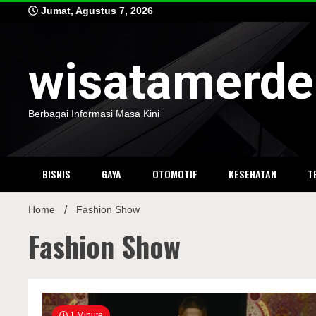
Skip
Jumat, Agustus 7, 2026
to
content
wisatamerd
Berbagai Informasi Masa Kini
BISNIS
GAYA
OTOMOTIF
KESEHATAN
T
Home
Fashion Show
Fashion Show
1 Minute