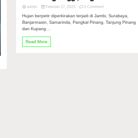
on
admin
Februari 27, 2023
0 Comment
Prakiraan
Hujan berpetir diperkirakan terjadi di Jambi, Surabaya,
Cuaca
Banjarmasin, Samarinda, Pangkal Pinang, Tanjung Pinang
BMKG:
dan Kupang....
Hujan,
Gelombang
Tinggi,
Read More
Siaga
3
Provinsi