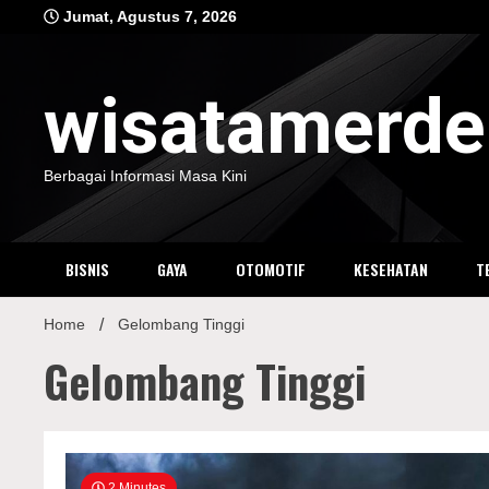
Skip
Jumat, Agustus 7, 2026
to
content
wisatamerd
Berbagai Informasi Masa Kini
BISNIS
GAYA
OTOMOTIF
KESEHATAN
T
Home
Gelombang Tinggi
Gelombang Tinggi
2 Minutes