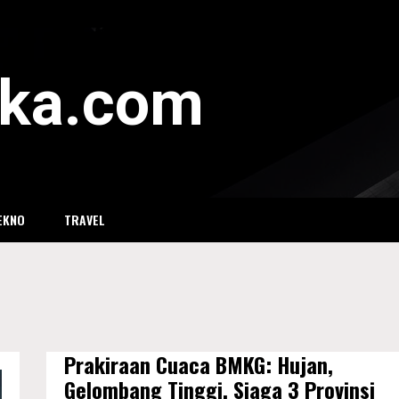
eka.com
EKNO
TRAVEL
Prakiraan Cuaca BMKG: Hujan,
Gelombang Tinggi, Siaga 3 Provinsi