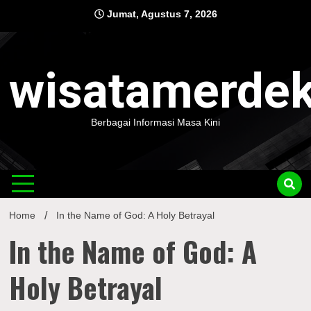
Skip
Jumat, Agustus 7, 2026
to
content
wisatamerde
Berbagai Informasi Masa Kini
Home
In the Name of God: A Holy Betrayal
In the Name of God: A
Holy Betrayal