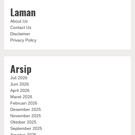
Laman
About Us
Contact Us
Disclaimer
Privacy Policy
Arsip
Juli 2026
Juni 2026
April 2026
Maret 2026
Februari 2026
Desember 2025
November 2025
Oktober 2025
September 2025
Agustus 2025