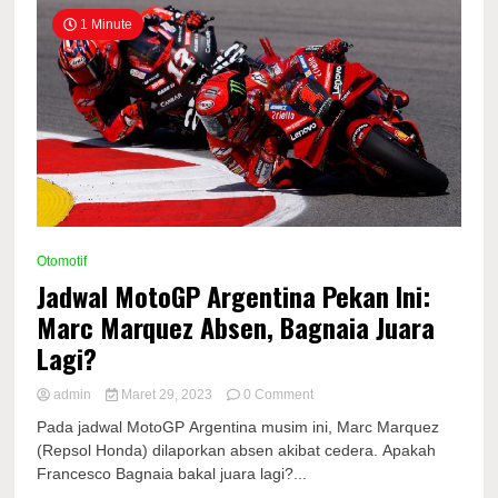
1 Minute
Otomotif
Jadwal MotoGP Argentina Pekan Ini:
Marc Marquez Absen, Bagnaia Juara
Lagi?
on
admin
Maret 29, 2023
0 Comment
Jadwal
Pada jadwal MotoGP Argentina musim ini, Marc Marquez
MotoGP
(Repsol Honda) dilaporkan absen akibat cedera. Apakah
Argentina
Francesco Bagnaia bakal juara lagi?...
Pekan
Ini: