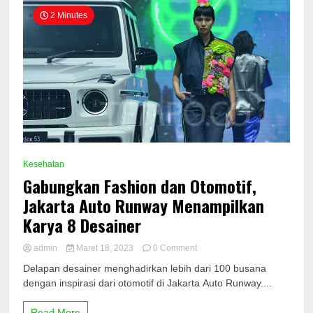
2 Minutes
Kesehatan
Gabungkan Fashion dan Otomotif,
Jakarta Auto Runway Menampilkan
Karya 8 Desainer
on
admin
Maret 18, 2023
0 Comment
Gabungkan
Delapan desainer menghadirkan lebih dari 100 busana
Fashion
dengan inspirasi dari otomotif di Jakarta Auto Runway....
dan
Otomotif,
Jakarta
Read More