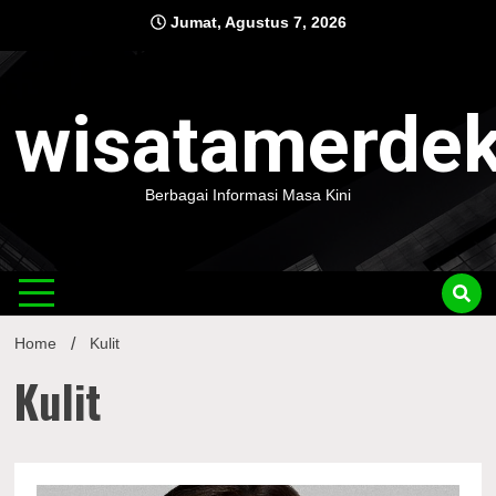
Skip
Jumat, Agustus 7, 2026
to
content
wisatamerde
Berbagai Informasi Masa Kini
Home
Kulit
Kulit