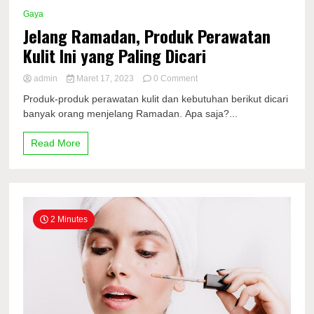
Gaya
Jelang Ramadan, Produk Perawatan
Kulit Ini yang Paling Dicari
on
admin
Maret 17, 2023
0 Comment
Jelang
Produk-produk perawatan kulit dan kebutuhan berikut dicari
Ramadan,
banyak orang menjelang Ramadan. Apa saja?...
Produk
Perawatan
Kulit
Read More
Ini
yang
Paling
Dicari
2 Minutes