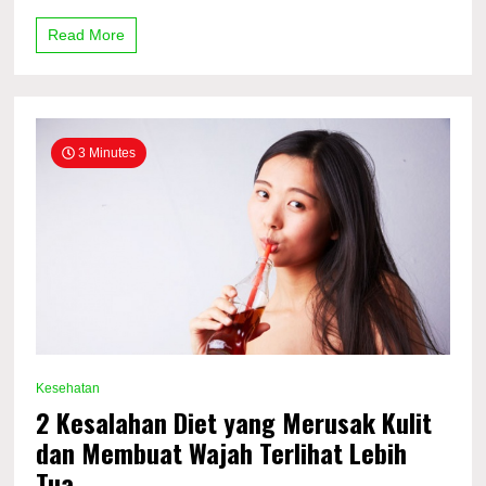
Terjadi
saat
Read More
Menopause
3 Minutes
Kesehatan
2 Kesalahan Diet yang Merusak Kulit
dan Membuat Wajah Terlihat Lebih
Tua