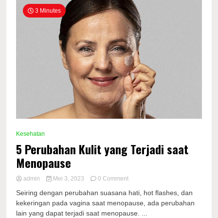
3 Minutes
Kesehatan
5 Perubahan Kulit yang Terjadi saat
Menopause
on
admin
Mei 3, 2023
0 Comment
5
Seiring dengan perubahan suasana hati, hot flashes, dan
Perubahan
kekeringan pada vagina saat menopause, ada perubahan
Kulit
lain yang dapat terjadi saat menopause. ...
yang