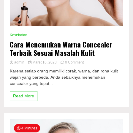
Kesehatan
Cara Menemukan Warna Concealer
Terbaik Sesuai Masalah Kulit
on
admin
Maret 16, 2023
0 Comment
Cara
Karena setiap orang memiliki corak, warna, dan rona kulit
Menemukan
wajah yang berbeda, Anda sebaiknya menemukan
Warna
concealer yang tepat...
Concealer
Terbaik
Sesuai
Read More
Masalah
Kulit
4 Minutes