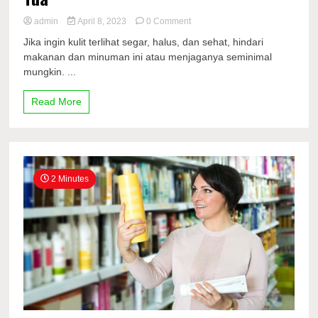
on
admin
April 8, 2023
0 Comment
2
Jika ingin kulit terlihat segar, halus, dan sehat, hindari
Kesalahan
makanan dan minuman ini atau menjaganya seminimal
Diet
mungkin. ...
yang
Merusak
Kulit
Read More
dan
Membuat
Wajah
Terlihat
Lebih
Tua
2 Minutes