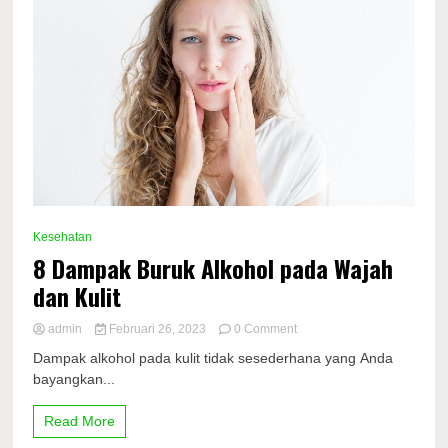
Kesehatan
8 Dampak Buruk Alkohol pada Wajah
dan Kulit
on
admin
Februari 26, 2023
0 Comment
8
Dampak alkohol pada kulit tidak sesederhana yang Anda
Dampak
bayangkan...
Buruk
Alkohol
pada
Read More
Wajah