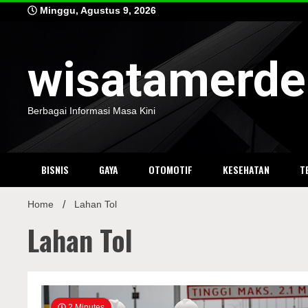
Skip
Minggu, Agustus 9, 2026
to
content
wisatamerd
Berbagai Informasi Masa Kini
BISNIS
GAYA
OTOMOTIF
KESEHATAN
T
Home
Lahan Tol
Lahan Tol
2 Minutes