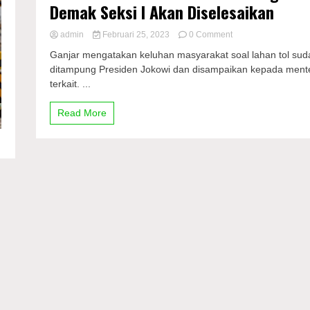
Demak Seksi I Akan Diselesaikan
on
admin
Februari 25, 2023
0 Comment
Keluhan
Ganjar mengatakan keluhan masyarakat soal lahan tol sud
Warga
ditampung Presiden Jokowi dan disampaikan kepada mente
Ditampung
terkait. ...
Jokowi,
Pembebasan
Lahan
Read More
Tol
Semarang-
Demak
Seksi
I
Akan
Diselesaikan