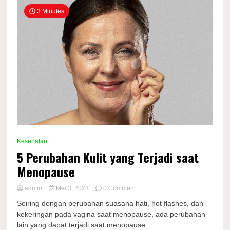
3 Minutes
Kesehatan
5 Perubahan Kulit yang Terjadi saat
Menopause
on
admin
Mei 3, 2023
0 Comment
5
Seiring dengan perubahan suasana hati, hot flashes, dan
Perubahan
kekeringan pada vagina saat menopause, ada perubahan
Kulit
lain yang dapat terjadi saat menopause. ...
yang