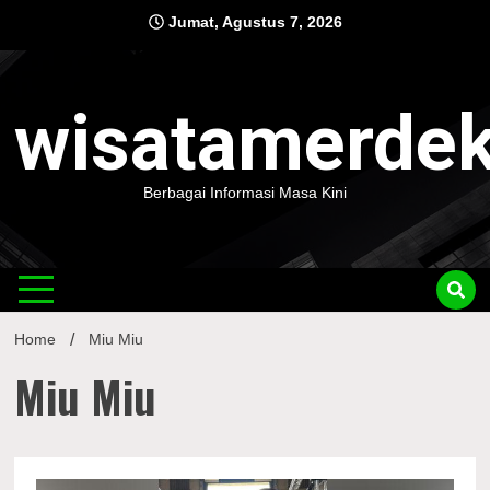
Skip
Jumat, Agustus 7, 2026
to
content
wisatamerde
Berbagai Informasi Masa Kini
Home
Miu Miu
Miu Miu