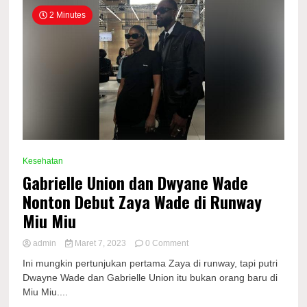
2 Minutes
Kesehatan
Gabrielle Union dan Dwyane Wade
Nonton Debut Zaya Wade di Runway
Miu Miu
on
admin
Maret 7, 2023
0 Comment
Gabrielle
Ini mungkin pertunjukan pertama Zaya di runway, tapi putri
Union
Dwayne Wade dan Gabrielle Union itu bukan orang baru di
dan
Miu Miu....
Dwyane
Wade