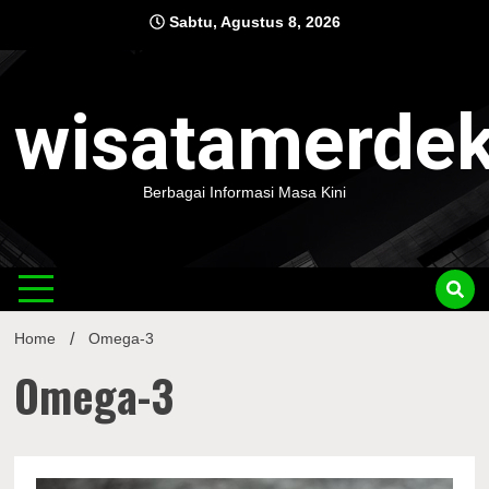
Skip
Sabtu, Agustus 8, 2026
to
content
wisatamerde
Berbagai Informasi Masa Kini
Home
Omega-3
Omega-3