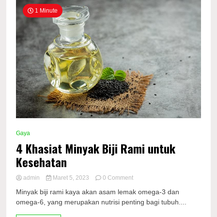
1 Minute
Gaya
4 Khasiat Minyak Biji Rami untuk
Kesehatan
on
admin
Maret 5, 2023
0 Comment
4
Minyak biji rami kaya akan asam lemak omega-3 dan
Khasiat
omega-6, yang merupakan nutrisi penting bagi tubuh....
Minyak
Biji