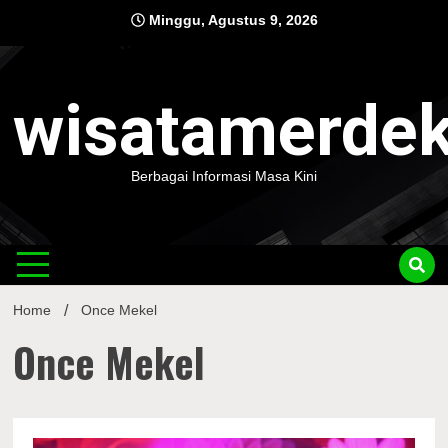
Skip
Minggu, Agustus 9, 2026
to
content
wisatamerde
Berbagai Informasi Masa Kini
Home
Once Mekel
Once Mekel