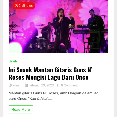
2 Minutes
Seleb
Ini Sosok Mantan Gitaris Guns N’
Roses Mengisi Lagu Baru Once
on
admin
Februari 23, 2023
0 Comment
Ini
Mantan gitaris Guns N' Roses, ambil bagian dalam lagu
Sosok
baru Once, "Kau & Aku"....
Mantan
Gitaris
Guns
Read More
N’