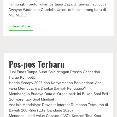
Gabrielle
Ini mungkin pertunjukan pertama Zaya di runway, tapi putri
Union
Dwayne Wade dan Gabrielle Union itu bukan orang baru di
dan
Miu Miu....
Dwyane
Wade
Nonton
Read More
Debut
Zaya
Wade
di
Runway
Miu
Miu
Pos-pos Terbaru
Jual Emas Tanpa Surat Solo dengan Proses Cepat dan
Harga Kompetitif
Honda Scoopy 2025 dan Kenyamanan Berkendara: Apa
yang Membuatnya Disukai Banyak Pengguna?
Membangun Budaya Data di Organisasi: Ini Bukan Soal Beli
Software, tapi Soal Mindset
Analisis Mendalam: Provider Internet Rumahan Termurah di
Bawah 200 Ribu (Edisi Bandung 2026)
Mengenal Land Value Capture (LVC): Konsep Tata Kota