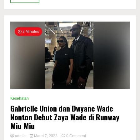
dengan
Gaun
Koran
Ikonik
2 Minutes
Kesehatan
Gabrielle Union dan Dwyane Wade
Nonton Debut Zaya Wade di Runway
Miu Miu
on
admin
Maret 7, 2023
0 Comment