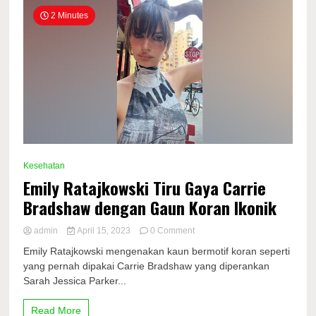
2 Minutes
Kesehatan
Emily Ratajkowski Tiru Gaya Carrie
Bradshaw dengan Gaun Koran Ikonik
on
admin
April 15, 2023
0 Comment
Emily
Emily Ratajkowski mengenakan kaun bermotif koran seperti
Ratajkowski
yang pernah dipakai Carrie Bradshaw yang diperankan
Tiru
Sarah Jessica Parker...
Gaya
Carrie
Bradshaw
Read More