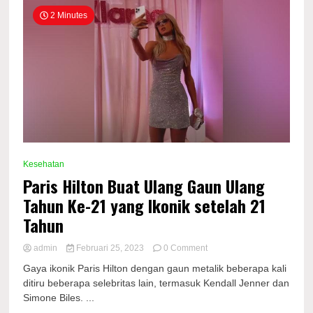
2 Minutes
Kesehatan
Paris Hilton Buat Ulang Gaun Ulang
Tahun Ke-21 yang Ikonik setelah 21
Tahun
on
admin
Februari 25, 2023
0 Comment
Paris
Gaya ikonik Paris Hilton dengan gaun metalik beberapa kali
Hilton
ditiru beberapa selebritas lain, termasuk Kendall Jenner dan
Buat
Simone Biles. ...
Ulang
Gaun