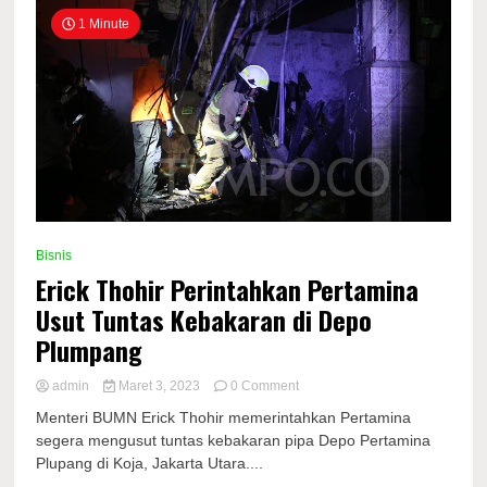
1 Minute
Bisnis
Erick Thohir Perintahkan Pertamina
Usut Tuntas Kebakaran di Depo
Plumpang
on
admin
Maret 3, 2023
0 Comment
Erick
Menteri BUMN Erick Thohir memerintahkan Pertamina
Thohir
segera mengusut tuntas kebakaran pipa Depo Pertamina
Perintahkan
Plupang di Koja, Jakarta Utara....
Pertamina
Usut