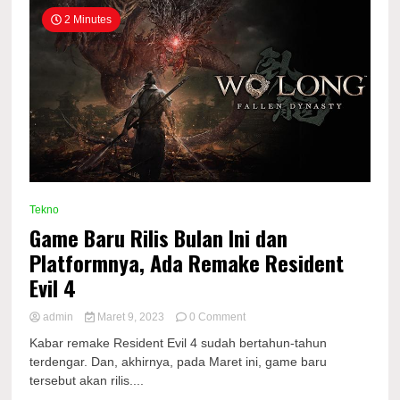
2 Minutes
Tekno
Game Baru Rilis Bulan Ini dan
Platformnya, Ada Remake Resident
Evil 4
on
admin
Maret 9, 2023
0 Comment
Game
Kabar remake Resident Evil 4 sudah bertahun-tahun
Baru
terdengar. Dan, akhirnya, pada Maret ini, game baru
Rilis
tersebut akan rilis....
Bulan
Ini