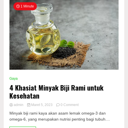
1 Minute
Gaya
4 Khasiat Minyak Biji Rami untuk
Kesehatan
on
admin
Maret 5, 2023
0 Comment
4
Minyak biji rami kaya akan asam lemak omega-3 dan
Khasiat
omega-6, yang merupakan nutrisi penting bagi tubuh....
Minyak
Biji