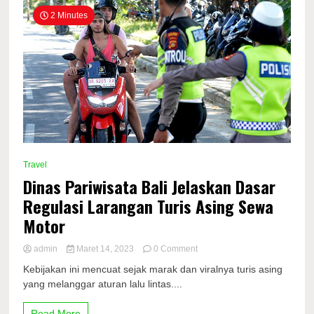
2 Minutes
Travel
Dinas Pariwisata Bali Jelaskan Dasar
Regulasi Larangan Turis Asing Sewa
Motor
on
admin
Maret 14, 2023
0 Comment
Dinas
Kebijakan ini mencuat sejak marak dan viralnya turis asing
Pariwisata
yang melanggar aturan lalu lintas....
Bali
Jelaskan
Dasar
Read More