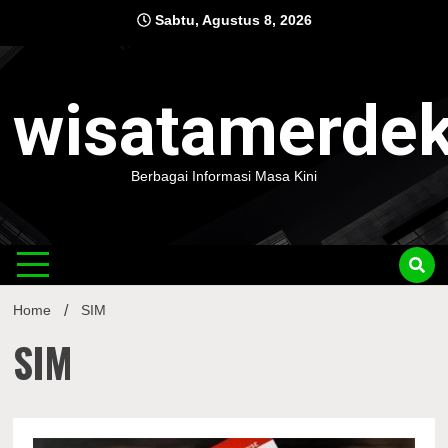
Skip
Sabtu, Agustus 8, 2026
to
content
wisatamerde
Berbagai Informasi Masa Kini
Home
SIM
SIM