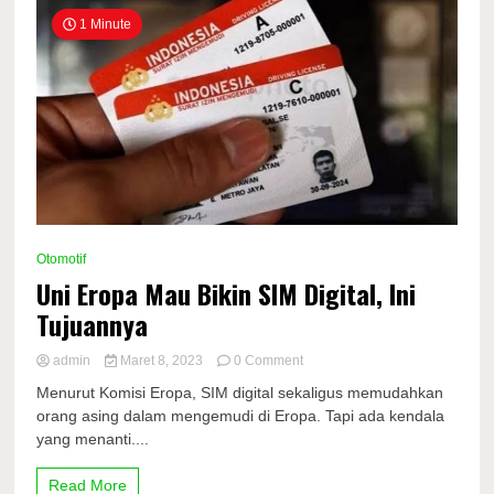
1 Minute
Otomotif
Uni Eropa Mau Bikin SIM Digital, Ini
Tujuannya
on
admin
Maret 8, 2023
0 Comment
Uni
Menurut Komisi Eropa, SIM digital sekaligus memudahkan
Eropa
orang asing dalam mengemudi di Eropa. Tapi ada kendala
Mau
yang menanti....
Bikin
SIM
Digital,
Read More