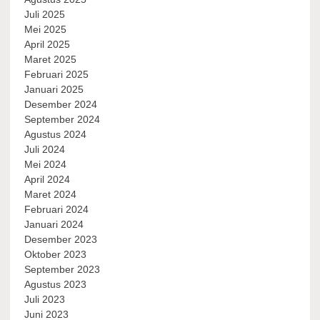
Juli 2025
Mei 2025
April 2025
Maret 2025
Februari 2025
Januari 2025
Desember 2024
September 2024
Agustus 2024
Juli 2024
Mei 2024
April 2024
Maret 2024
Februari 2024
Januari 2024
Desember 2023
Oktober 2023
September 2023
Agustus 2023
Juli 2023
Juni 2023