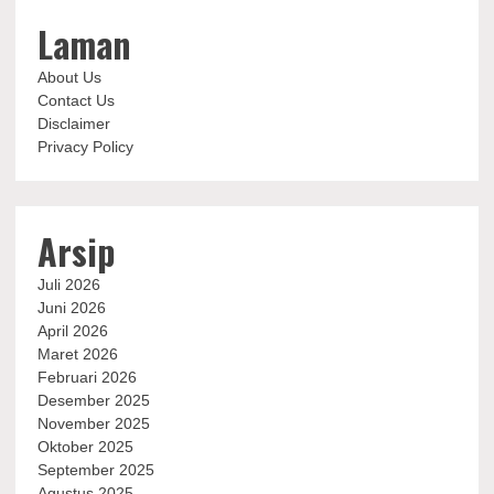
Laman
About Us
Contact Us
Disclaimer
Privacy Policy
Arsip
Juli 2026
Juni 2026
April 2026
Maret 2026
Februari 2026
Desember 2025
November 2025
Oktober 2025
September 2025
Agustus 2025