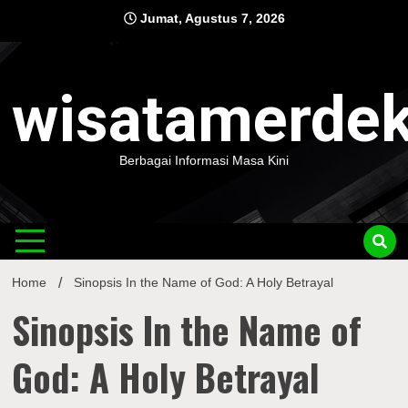
Skip
Jumat, Agustus 7, 2026
to
content
wisatamerde
Berbagai Informasi Masa Kini
Home
Sinopsis In the Name of God: A Holy Betrayal
Sinopsis In the Name of
God: A Holy Betrayal