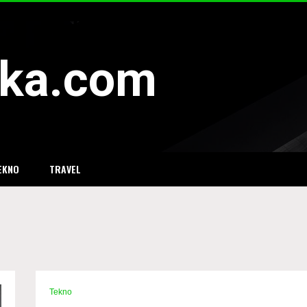
eka.com
EKNO
TRAVEL
Tekno