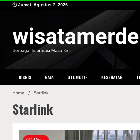
Skip
Jumat, Agustus 7, 2026
to
content
wisatamerd
Berbagai Informasi Masa Kini
BISNIS
GAYA
OTOMOTIF
KESEHATAN
T
Home
Starlink
Starlink
1 Minute