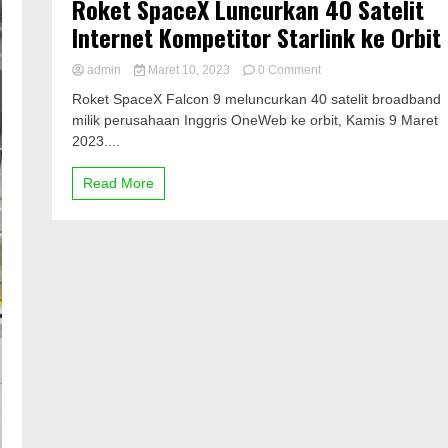
Roket SpaceX Luncurkan 40 Satelit
Internet Kompetitor Starlink ke Orbit
on
admin
Maret 10, 2023
0 Comment
Roket
Roket SpaceX Falcon 9 meluncurkan 40 satelit broadband
SpaceX
milik perusahaan Inggris OneWeb ke orbit, Kamis 9 Maret
Luncurkan
2023....
40
Satelit
Internet
Read More
Kompetitor
Starlink
ke
Orbit