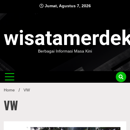
Skip
Jumat, Agustus 7, 2026
to
content
wisatamerde
Berbagai Informasi Masa Kini
Home
VW
VW