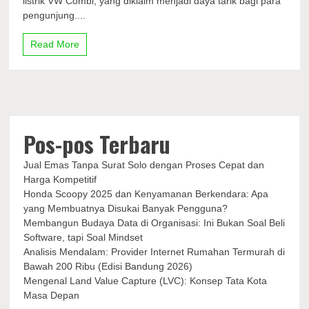
listrik VW Combi, yang diklaim menjadi daya tarik bagi para
Listrik
pengunjung....
Hadir
di
Jakarta
Read More
Auto
Classic
Meet
Up
2023
Pos-pos Terbaru
Jual Emas Tanpa Surat Solo dengan Proses Cepat dan
Harga Kompetitif
Honda Scoopy 2025 dan Kenyamanan Berkendara: Apa
yang Membuatnya Disukai Banyak Pengguna?
Membangun Budaya Data di Organisasi: Ini Bukan Soal Beli
Software, tapi Soal Mindset
Analisis Mendalam: Provider Internet Rumahan Termurah di
Bawah 200 Ribu (Edisi Bandung 2026)
Mengenal Land Value Capture (LVC): Konsep Tata Kota
Masa Depan