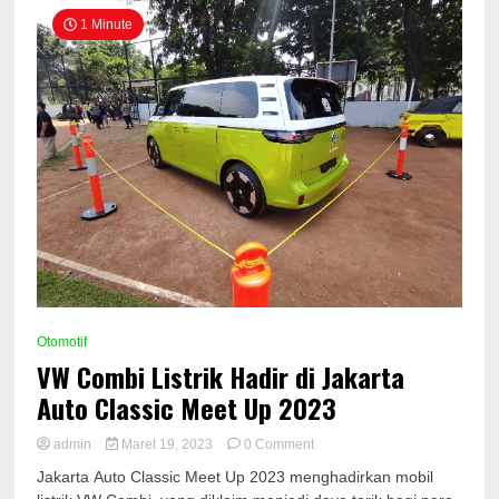
1 Minute
Otomotif
VW Combi Listrik Hadir di Jakarta
Auto Classic Meet Up 2023
on
admin
Maret 19, 2023
0 Comment
VW
Jakarta Auto Classic Meet Up 2023 menghadirkan mobil
Combi