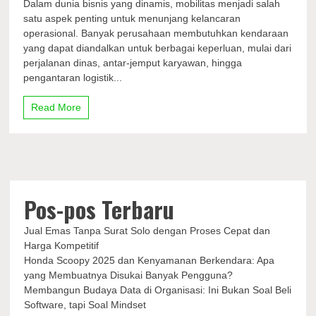
Dalam dunia bisnis yang dinamis, mobilitas menjadi salah
Armada
satu aspek penting untuk menunjang kelancaran
Andal
operasional. Banyak perusahaan membutuhkan kendaraan
untuk
Operasional
yang dapat diandalkan untuk berbagai keperluan, mulai dari
Bisnis?
perjalanan dinas, antar-jemput karyawan, hingga
Ini
pengantaran logistik...
Solusi
Mobil
Read More
Travel
Profesional
untuk
Perusahaan
Anda
Pos-pos Terbaru
Jual Emas Tanpa Surat Solo dengan Proses Cepat dan
Harga Kompetitif
Honda Scoopy 2025 dan Kenyamanan Berkendara: Apa
yang Membuatnya Disukai Banyak Pengguna?
Membangun Budaya Data di Organisasi: Ini Bukan Soal Beli
Software, tapi Soal Mindset