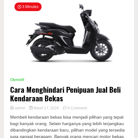
3 Minutes
Otomotif
Cara Menghindari Penipuan Jual Beli
Kendaraan Bekas
on
admin
Maret 17, 2026
0 Comment
Cara
Membeli kendaraan bekas bisa menjadi pilihan yang tepat
Menghindari
bagi banyak orang. Selain harganya yang lebih terjangkau
Penipuan
dibandingkan kendaraan baru, pilihan model yang tersedia
Jual
Beli
juga sangat beragam. Banyak orang mencari motor bekas