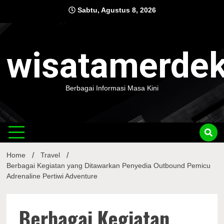
Skip
Sabtu, Agustus 8, 2026
to
content
wisatamerde
Berbagai Informasi Masa Kini
Home
Travel
Berbagai Kegiatan yang Ditawarkan Penyedia Outbound Pemicu
Adrenaline Pertiwi Adventure
Berbagai Kegiatan