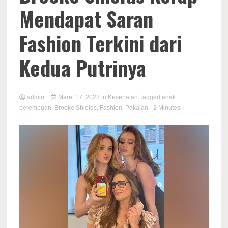
Mendapat Saran
Fashion Terkini dari
Kedua Putrinya
admin
Maret 17, 2023
in
Kesehatan
Tagged
anak
perempuan
,
Brooke Shields
,
Fashion
,
Pakaian
- 2 Minutes