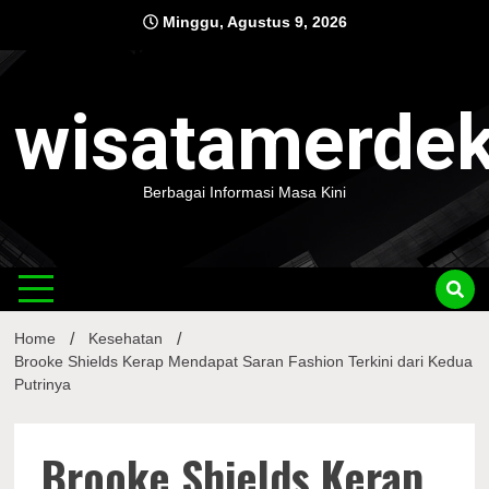
Skip
Minggu, Agustus 9, 2026
to
content
wisatamerde
Berbagai Informasi Masa Kini
Home
Kesehatan
Brooke Shields Kerap Mendapat Saran Fashion Terkini dari Kedua
Putrinya
Brooke Shields Kerap