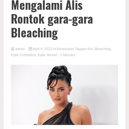
Mengalami Alis
Rontok gara-gara
Bleaching
admin
April 6, 2023
in
Kesehatan
Tagged
Alis
,
Bleaching
,
Kylie Cosmetics
,
Kylie Jenner
- 2 Minutes