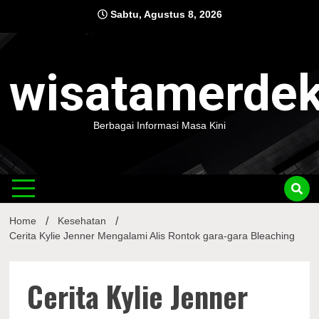
Skip
Sabtu, Agustus 8, 2026
to
content
wisatamerde
Berbagai Informasi Masa Kini
Home
Kesehatan
Cerita Kylie Jenner Mengalami Alis Rontok gara-gara Bleaching
Cerita Kylie Jenner