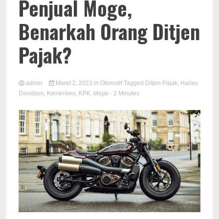
Penjual Moge,
Benarkah Orang Ditjen
Pajak?
admin
Maret 2, 2023
in
Otomotif
Tagged
Ditjen Pajak
,
Harley
Davidson
,
Kemenkeu
,
KPK
,
Moge
- 2 Minutes