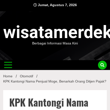
Skip
Jumat, Agustus 7, 2026
to
content
wisatamerde
Berbagai Informasi Masa Kini
Home
Otomotif
KPK Kantongi Nama Penjual Moge, Benarkah Orang Ditjen Pajak?
KPK Kantongi Nama