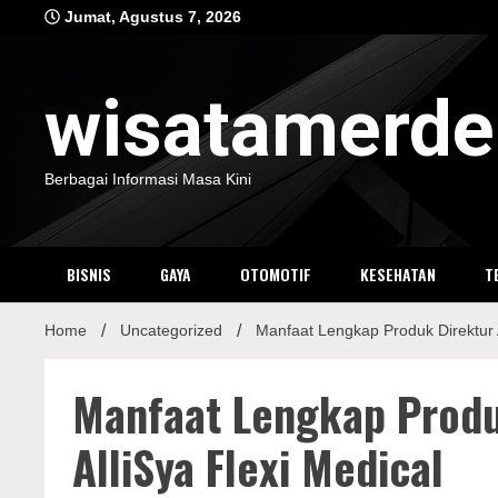
Skip
Jumat, Agustus 7, 2026
to
content
wisatamerd
Berbagai Informasi Masa Kini
BISNIS
GAYA
OTOMOTIF
KESEHATAN
T
Home
Uncategorized
Manfaat Lengkap Produk Direktur Al
Manfaat Lengkap Produk
AlliSya Flexi Medical