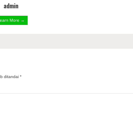
admin
earn More →
b ditandai
*