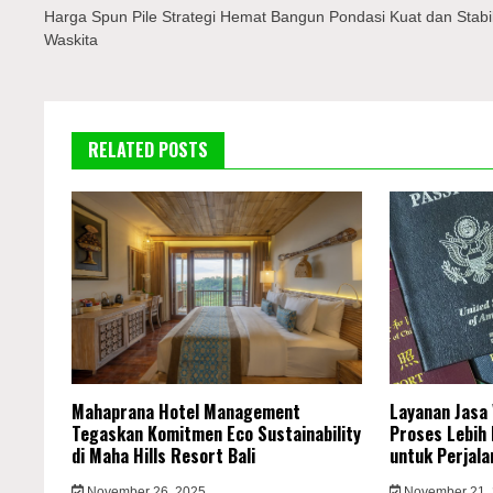
pos
Harga Spun Pile Strategi Hemat Bangun Pondasi Kuat dan Stabi
Waskita
RELATED POSTS
Mahaprana Hotel Management
Layanan Jasa 
Tegaskan Komitmen Eco Sustainability
Proses Lebih
di Maha Hills Resort Bali
untuk Perjala
November 26, 2025
November 21,