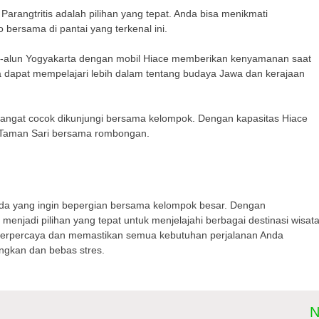
arangtritis adalah pilihan yang tepat. Anda bisa menikmati
bersama di pantai yang terkenal ini.
alun-alun Yogyakarta dengan mobil Hiace memberikan kenyamanan saat
da dapat mempelajari lebih dalam tentang budaya Jawa dan kerajaan
sangat cocok dikunjungi bersama kelompok. Dengan kapasitas Hiace
t Taman Sari bersama rombongan.
 Anda yang ingin bepergian bersama kelompok besar. Dengan
menjadi pilihan yang tepat untuk menjelajahi berbagai destinasi wisat
ng terpercaya dan memastikan semua kebutuhan perjalanan Anda
angkan dan bebas stres.
N