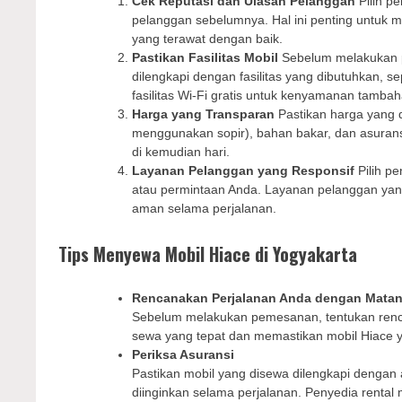
Cek Reputasi dan Ulasan Pelanggan
Pilih pe
pelanggan sebelumnya. Hal ini penting untuk 
yang terawat dengan baik.
Pastikan Fasilitas Mobil
Sebelum melakukan p
dilengkapi dengan fasilitas yang dibutuhkan, 
fasilitas Wi-Fi gratis untuk kenyamanan tambah
Harga yang Transparan
Pastikan harga yang d
menggunakan sopir), bahan bakar, dan asurans
di kemudian hari.
Layanan Pelanggan yang Responsif
Pilih p
atau permintaan Anda. Layanan pelanggan y
aman selama perjalanan.
Tips Menyewa Mobil Hiace di Yogyakarta
Rencanakan Perjalanan Anda dengan Mata
Sebelum melakukan pemesanan, tentukan renca
sewa yang tepat dan memastikan mobil Hiace 
Periksa Asuransi
Pastikan mobil yang disewa dilengkapi dengan 
diinginkan selama perjalanan. Penyedia rental