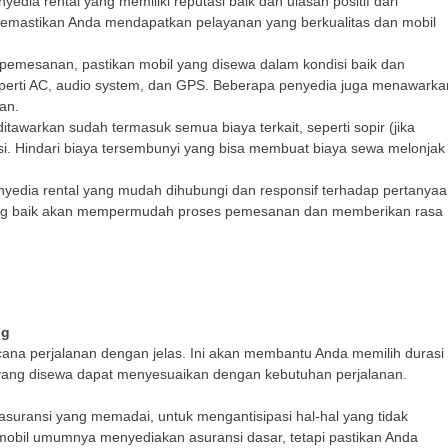
nyedia rental yang memiliki reputasi baik dan ulasan positif dari
memastikan Anda mendapatkan pelayanan yang berkualitas dan mobil
emesanan, pastikan mobil yang disewa dalam kondisi baik dan
seperti AC, audio system, dan GPS. Beberapa penyedia juga menawarka
an.
itawarkan sudah termasuk semua biaya terkait, seperti sopir (jika
i. Hindari biaya tersembunyi yang bisa membuat biaya sewa melonjak
enyedia rental yang mudah dihubungi dan responsif terhadap pertanya
ang baik akan mempermudah proses pemesanan dan memberikan rasa
ng
na perjalanan dengan jelas. Ini akan membantu Anda memilih durasi
yang disewa dapat menyesuaikan dengan kebutuhan perjalanan.
asuransi yang memadai, untuk mengantisipasi hal-hal yang tidak
 mobil umumnya menyediakan asuransi dasar, tetapi pastikan Anda