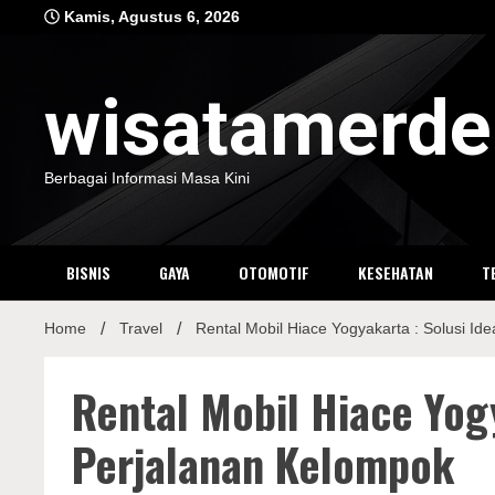
Skip
Kamis, Agustus 6, 2026
to
content
wisatamerd
Berbagai Informasi Masa Kini
BISNIS
GAYA
OTOMOTIF
KESEHATAN
T
Home
Travel
Rental Mobil Hiace Yogyakarta : Solusi Id
Rental Mobil Hiace Yogy
Perjalanan Kelompok