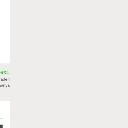
ext:
raden
annya