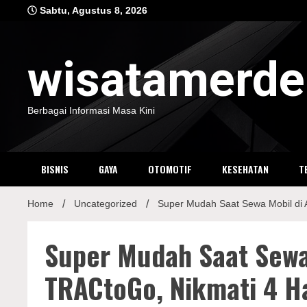
Skip
Sabtu, Agustus 8, 2026
to
content
wisatamerd
Berbagai Informasi Masa Kini
BISNIS
GAYA
OTOMOTIF
KESEHATAN
T
Home
Uncategorized
Super Mudah Saat Sewa Mobil di A
Super Mudah Saat Sewa 
TRACtoGo, Nikmati 4 Ha