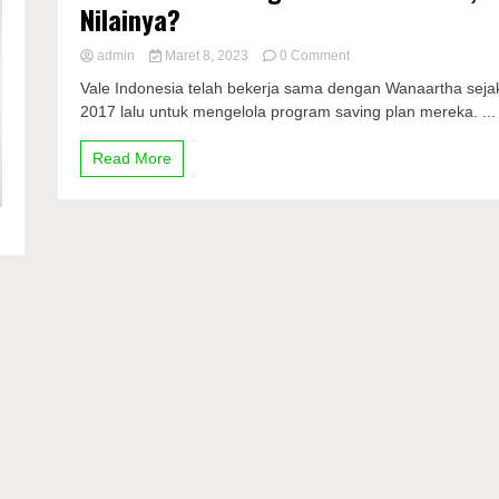
Nilainya?
on
admin
Maret 8, 2023
0 Comment
Dana
Vale Indonesia telah bekerja sama dengan Wanaartha seja
Saving
2017 lalu untuk mengelola program saving plan mereka. ...
Plan
3.000
Karyawan
Read More
Vale
Indonesia
Tersangkut
di
Wanaartha,
Nilainya?