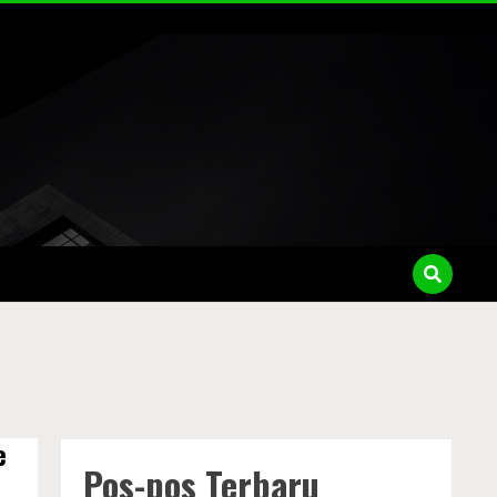
e
Pos-pos Terbaru