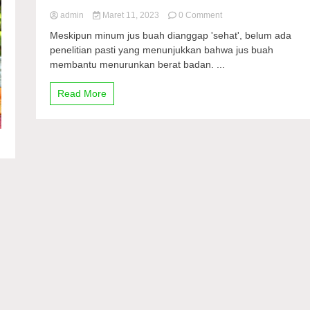
on
admin
Maret 11, 2023
0 Comment
Buah
Meskipun minum jus buah dianggap 'sehat', belum ada
dan
penelitian pasti yang menunjukkan bahwa jus buah
Jus
membantu menurunkan berat badan. ...
Buah,
Manakah
yang
Read More
Lebih
Baik?