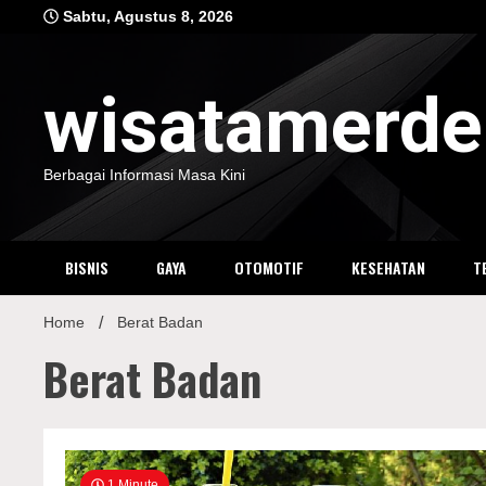
Skip
Sabtu, Agustus 8, 2026
to
content
wisatamerd
Berbagai Informasi Masa Kini
BISNIS
GAYA
OTOMOTIF
KESEHATAN
T
Home
Berat Badan
Berat Badan
1 Minute