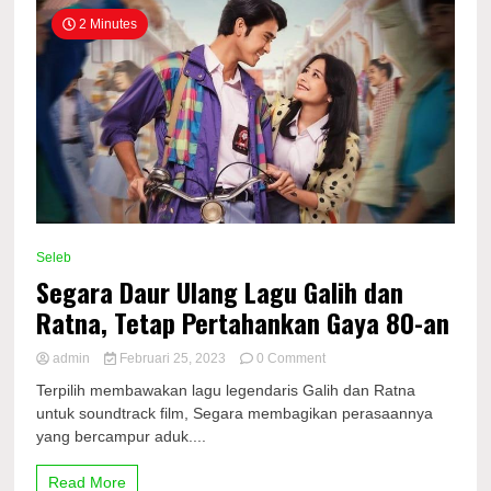
2 Minutes
Seleb
Segara Daur Ulang Lagu Galih dan
Ratna, Tetap Pertahankan Gaya 80-an
on
admin
Februari 25, 2023
0 Comment
Segara
Terpilih membawakan lagu legendaris Galih dan Ratna
Daur
untuk soundtrack film, Segara membagikan perasaannya
Ulang
yang bercampur aduk....
Lagu
Galih
dan
Read More