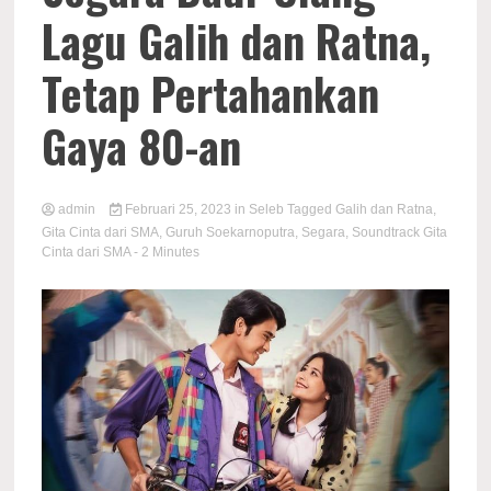
Lagu Galih dan Ratna,
Tetap Pertahankan
Gaya 80-an
admin
Februari 25, 2023
in
Seleb
Tagged
Galih dan Ratna
,
Gita Cinta dari SMA
,
Guruh Soekarnoputra
,
Segara
,
Soundtrack Gita
Cinta dari SMA
- 2 Minutes