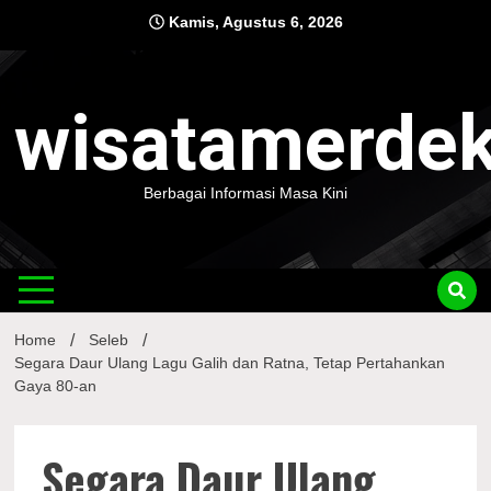
Skip
Kamis, Agustus 6, 2026
to
content
wisatamerde
Berbagai Informasi Masa Kini
Home
Seleb
Segara Daur Ulang Lagu Galih dan Ratna, Tetap Pertahankan
Gaya 80-an
Segara Daur Ulang