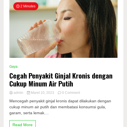
2 Minutes
Gaya
Cegah Penyakit Ginjal Kronis dengan
Cukup Minum Air Putih
on
admin
Maret 10, 2023
0 Comment
Cegah
Mencegah penyakit ginjal kronis dapat dilakukan dengan
Penyakit
cukup minum air putih dan membatasi konsumsi gula,
Ginjal
garam, serta lemak....
Kronis
dengan
Cukup
Read More