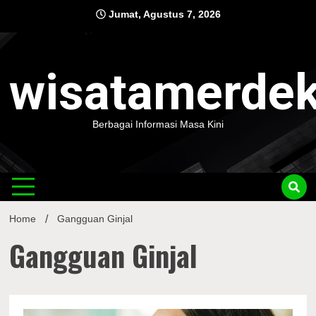
Skip
Jumat, Agustus 7, 2026
to
content
wisatamerde
Berbagai Informasi Masa Kini
Home
Gangguan Ginjal
Gangguan Ginjal