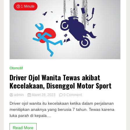
1 Minute
Otomotif
Driver Ojol Wanita Tewas akibat
Kecelakaan, Disenggol Motor Sport
on
admin
Maret 28, 2023
0 Comment
Driver
Driver ojol wanita itu kecelakaan ketika dalam perjalanan
Ojol
menitipkan anaknya yang berusia 7 tahun. Tewas karena
Wanita
luka parah di kepala....
Tewas
akibat
Kecelakaan,
Read More